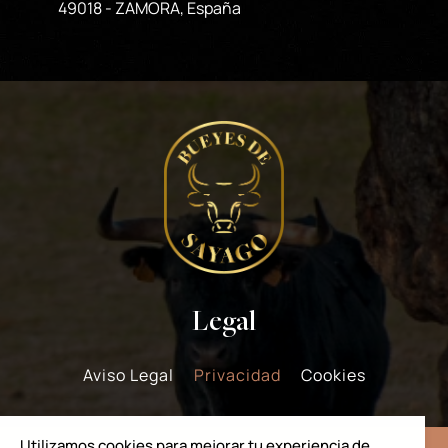
49018 - ZAMORA, España
Legal
Aviso Legal
Privacidad
Cookies
Utilizamos cookies para mejorar tu experiencia de