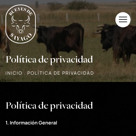
QUIÉNES SOMOS
AVISO LEGAL
ÓRGANOS DE GOBIERNO
POLÍTICA DE PRIVACIDAD
PLIEGO DE CONDICIONES
POLÍTICA DE COOKIES
Política de privacidad
DOCUMENTACIÓN
ACCESIBILIDAD
INICIO
.
POLÍTICA DE PRIVACIDAD
Política de privacidad
1. Información General